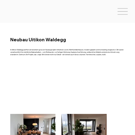
Neubau Uitikon Waldegg
In Uitikon Waldegg durften wir bei einem grossen Neubauprojekt mitwirken: sechs Mehrfamilienhäuser, modern geplant und hochwertig umgesetzt. Wir waren
verantwortlich für sämtliche Malerarbeiten – vom Rohbau bis zur fertigen Wohnung. Saubere Ausführung, verlässliche Abläufe und präzise Umsetzung
standen im Zentrum. Ein Projekt, das zeigt: Wir können nicht nur Detail – wir können auch Grossvolumen. Terminsicher, sauber, stark.