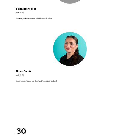
Levi Nyffenegger
seit 2026
Sportlich, motiviert und mit Leidenschaft als Maler
Nerea Garcia
seit 2025
Lernende mit Neugier am Beruf und Freude am Handwerk
30