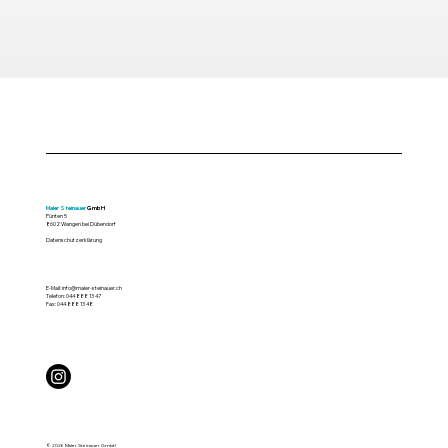
Maler Steinauer
GmbH
Pünten 5
8602 Wangen bei Dübendorf
Datenschutzerklärung
E-Mail:
info@maler-steinauer.ch
Telefon:
044 888 13 47
Fax: 044 888 13 48
© 2026 Maler Steinauer GmbH