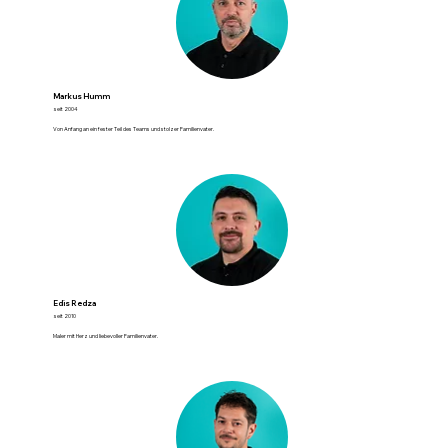
Markus Humm
seit 2004
Von Anfang an ein fester Teil des Teams und stolzer Familienvater.
Edis Redza
seit 2010
Maler mit Herz und liebevoller Familienvater.