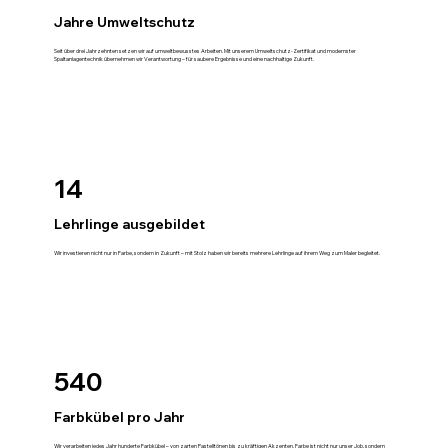
Jahre Umweltschutz
Seit über drei Jahrzehnten setzen wir auf umweltbewusstes Arbeiten. Mit unserem Umweltschutz-Zertifikat und modernster
Spaltanlagentechnik übernehmen wir Verantwortung – für saubere Ergebnisse und eine nachhaltige Zukunft.
14
Lehrlinge ausgebildet
Wir investieren nicht nur in Farbe, sondern in Zukunft – mit Stolz haben wir bereits mehrere Lehrlinge auf ihrem Weg zum Maler begleitet.
540
Farbkübel pro Jahr
Wir verarbeiten jedes Jahr hunderte Farbkübel – von zarten Pastelltönen bis zu kräftigen Akzenten. Farbe ist nicht nur unser Job, sondern