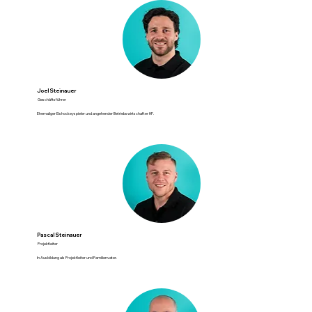
Joel Steinauer
Geschäftsführer
Ehemaliger Eishockeyspieler und angehender Betriebswirtschafter HF.
Pascal Steinauer
Projektleiter
In Ausbildung als Projektleiter und Familienvater.