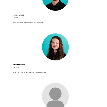
Marco Gujer
seit 2015
Gipser mit Können. Eishockeyspieler mit Leidenschaft.
Anina Humm
seit 2020
Mit Herz und Pinsel auf dem Weg durch die Künstlerschule.