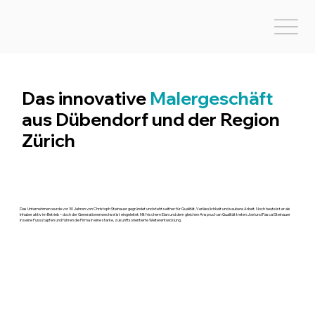
Das innovative
Malergeschäft
aus Dübendorf und der Region
Zürich
Das Unternehmen wurde vor 30 Jahren von Christoph Steinauer gegründet und steht seither für Qualität, Verlässlichkeit und saubere Arbeit. Noch heute ist er als
Inhaber aktiv im Betrieb – doch der Generationenwechsel ist eingeleitet: Mit frischem Elan und dem gleichen Anspruch an Qualität treten Joel und Pascal Steinauer
in seine Fussstapfen und führen die Firma in eine starke, zukunftsorientierte Weiterentwicklung.