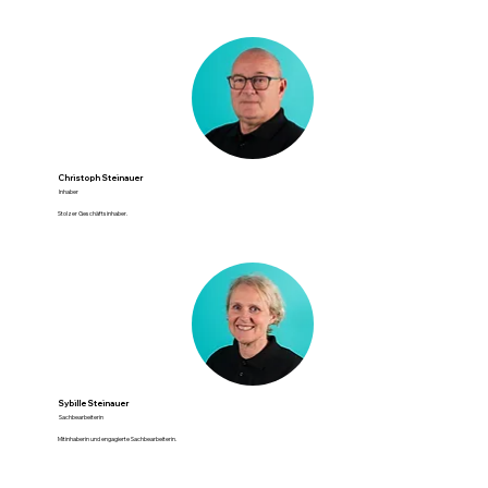
Christoph Steinauer
Inhaber
Stolzer Geschäftsinhaber.
Sybille Steinauer
Sachbearbeiterin
Mitinhaberin und engagierte Sachbearbeiterin.