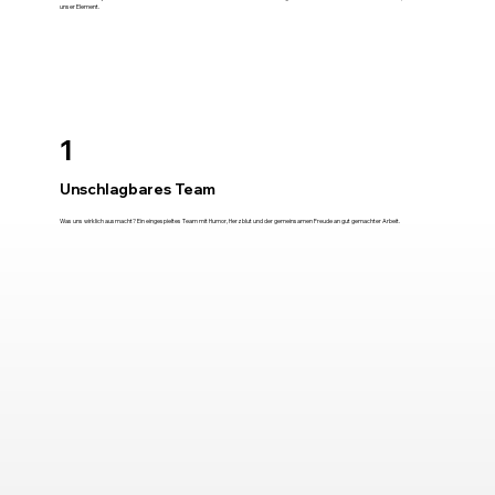
unser Element.
1
Unschlagbares Team
Was uns wirklich ausmacht? Ein eingespieltes Team mit Humor, Herzblut und der gemeinsamen Freude an gut gemachter Arbeit.